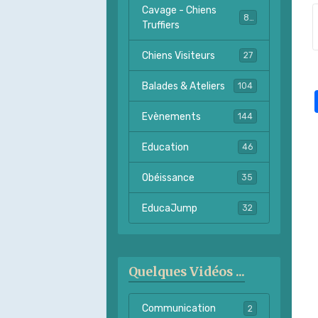
Cavage - Chiens
82
Truffiers
Chiens Visiteurs
27
Balades & Ateliers
104
Evènements
144
Education
46
Obéissance
35
EducaJump
32
Quelques Vidéos ...
Communication
2