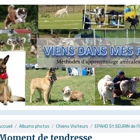
ccueil
Albums photos
Chiens Visiteurs
EPAHD St SEURIN de l'
Moment de tendresse