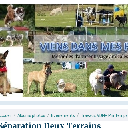
ccueil
Albums photos
Evènements
Travaux VDMP Printemps
Séparation Deux Terrains