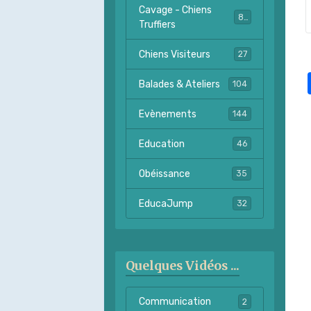
Cavage - Chiens
82
Truffiers
Chiens Visiteurs
27
Balades & Ateliers
104
Evènements
144
Education
46
Obéissance
35
EducaJump
32
Quelques Vidéos ...
Communication
2