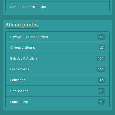
Contacter notre Equipe
Album photos
Cavage - Chiens Truffiers
82
Chiens Visiteurs
27
Balades & Ateliers
104
Evènements
144
Education
46
Obéissance
35
EducaJump
32