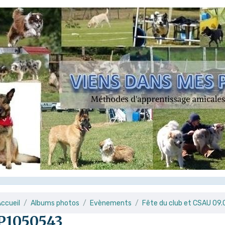
ccueil
Albums photos
Evènements
Fête du club et CSAU 09
P1050543