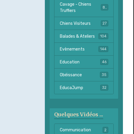
Cavage - Chiens
82
Truffiers
Chiens Visiteurs
27
Balades & Ateliers
104
Evènements
144
Education
46
Obéissance
35
EducaJump
32
Quelques Vidéos ...
Communication
2