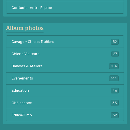
Contacter notre Equipe
Album photos
Cavage - Chiens Truffiers
82
Chiens Visiteurs
27
Balades & Ateliers
104
Evènements
144
Education
46
Obéissance
35
EducaJump
32