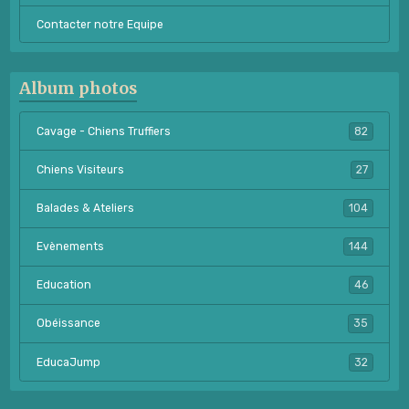
Contacter notre Equipe
Album photos
Cavage - Chiens Truffiers
82
Chiens Visiteurs
27
Balades & Ateliers
104
Evènements
144
Education
46
Obéissance
35
EducaJump
32