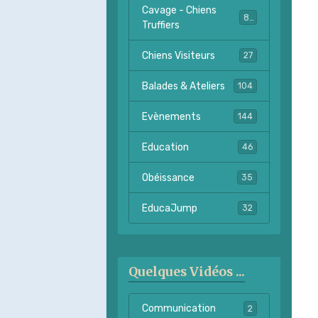
Cavage - Chiens
82
Truffiers
Chiens Visiteurs
27
Balades & Ateliers
104
Evènements
144
Education
46
Obéissance
35
EducaJump
32
Quelques Vidéos ...
Communication
2