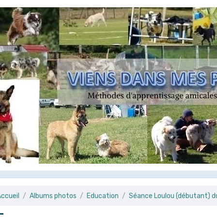
ccueil
Albums photos
Education
Séance Loulou (débutant) 
-