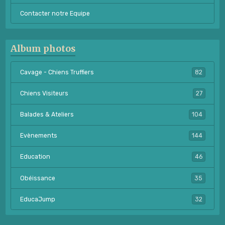
Contacter notre Equipe
Album photos
Cavage - Chiens Truffiers
82
Chiens Visiteurs
27
Balades & Ateliers
104
Evènements
144
Education
46
Obéissance
35
EducaJump
32