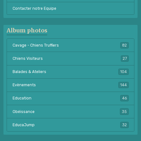
Contacter notre Equipe
Album photos
Cavage - Chiens Truffiers
82
Chiens Visiteurs
27
Balades & Ateliers
104
Evènements
144
Education
46
Obéissance
35
EducaJump
32