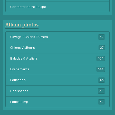
Contacter notre Equipe
Album photos
Cavage - Chiens Truffiers
82
Chiens Visiteurs
27
Balades & Ateliers
104
Evènements
144
Education
46
Obéissance
35
EducaJump
32