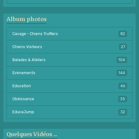
Album photos
Cavage - Chiens Truffiers
82
Chiens Visiteurs
27
Balades & Ateliers
104
Evènements
144
Education
46
Obéissance
35
EducaJump
32
Quelques Vidéos ...